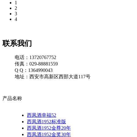
1
2
3
4
联系我们
电话：13720767752
传真：029-88881559
Q Q：1364990043
地址：西安市高新区西部大道117号
产品名称
西凤酒幸福52
西凤酒1952标准版
西凤酒1952金尊20年
西凤酒1952金奖30年