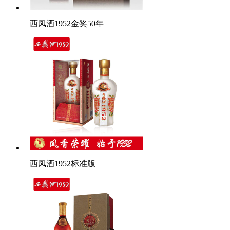
西凤酒1952金奖50年
西凤酒1952标准版