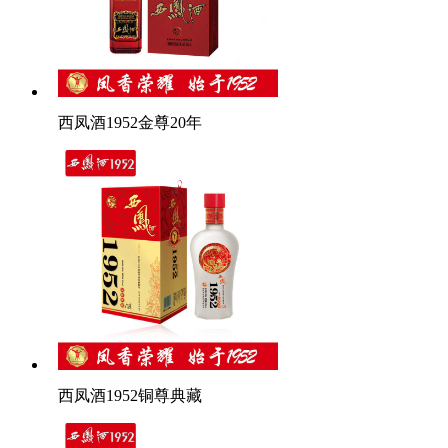
西凤酒1952金尊20年
西凤酒1952铜尊典藏