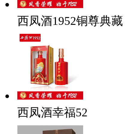
西凤酒1952铜尊典藏
西凤酒幸福52