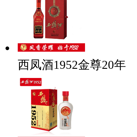
西凤酒1952金尊20年