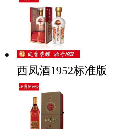
西凤酒1952标准版