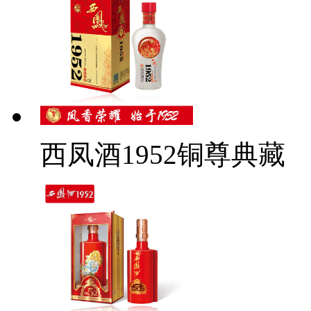
西凤酒1952铜尊典藏