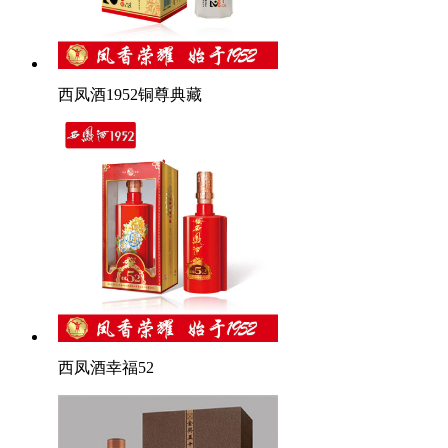
西凤酒1952铜尊典藏
西凤酒幸福52