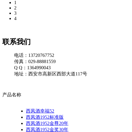
1
2
3
4
联系我们
电话：13720767752
传真：029-88881559
Q Q：1364990043
地址：西安市高新区西部大道117号
产品名称
西凤酒幸福52
西凤酒1952标准版
西凤酒1952金尊20年
西凤酒1952金奖30年