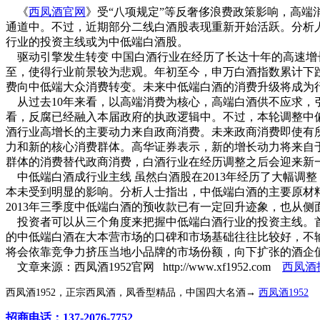
《
西凤酒官网
》受“八项规定”等反奢侈浪费政策影响，高
通道中。不过，近期部分二线白酒股表现重新开始活跃。分析人
行业的投资主线或为中低端白酒股。
驱动引擎发生转变 中国白酒行业在经历了长达十年的高速增长
至，使得行业前景较为悲观。年初至今，申万白酒指数累计下跌4
费向中低端大众消费转变。未来中低端白酒的消费升级将成为
从过去10年来看，以高端消费为核心，高端白酒供不应求，
看，反腐已经融入本届政府的执政逻辑中。不过，本轮调整中
酒行业高增长的主要动力来自政商消费。未来政商消费即使有
力和新的核心消费群体。高华证券表示，新的增长动力将来自
群体的消费替代政商消费，白酒行业在经历调整之后会迎来新
中低端白酒成行业主线 虽然白酒股在2013年经历了大幅调
本未受到明显的影响。分析人士指出，中低端白酒的主要原材料
2013年三季度中低端白酒的预收款已有一定回升迹象，也从
投资者可以从三个角度来把握中低端白酒行业的投资主线。首
的中低端白酒在大本营市场的口碑和市场基础往往比较好，不
将会依靠竞争力挤压当地小品牌的市场份额，向下扩张的酒企
文章来源：西凤酒1952官网 http://www.xf1952.com
西凤酒
西凤酒1952，正宗西凤酒，凤香型精品，中国四大名酒→
西凤酒1952
招商电话：137-2076-7752