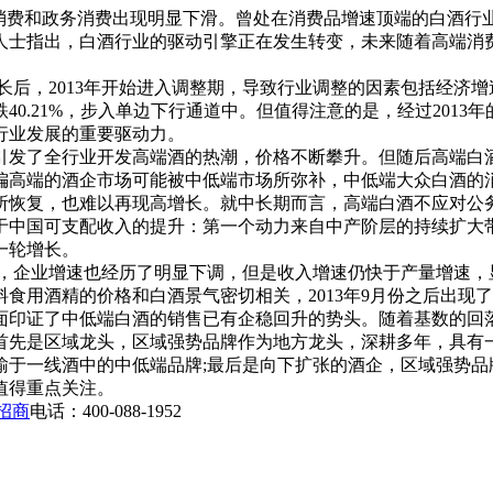
端消费和政务消费出现明显下滑。曾处在消费品增速顶端的白酒行
士指出，白酒行业的驱动引擎正在发生转变，未来随着高端消费
后，2013年开始进入调整期，导致行业调整的因素包括经济增
0.21%，步入单边下行通道中。但值得注意的是，经过201
行业发展的重要驱动力。
引发了全行业开发高端酒的热潮，价格不断攀升。但随后高端白
偏高端的酒企市场可能被中低端市场所弥补，中低端大众白酒的
所恢复，也难以再现高增长。就中长期而言，高端白酒不应对公
于中国可支配收入的提升：第一个动力来自中产阶层的持续扩大带
一轮增长。
整，企业增速也经历了明显下调，但是收入增速仍快于产量增速
食用酒精的价格和白酒景气密切相关，2013年9月份之后出现
侧面印证了中低端白酒的销售已有企稳回升的势头。随着基数的回落
先是区域龙头，区域强势品牌作为地方龙头，深耕多年，具有一
输于一线酒中的中低端品牌;最后是向下扩张的酒企，区域强势品
值得重点关注。
招商
电话：400-088-1952