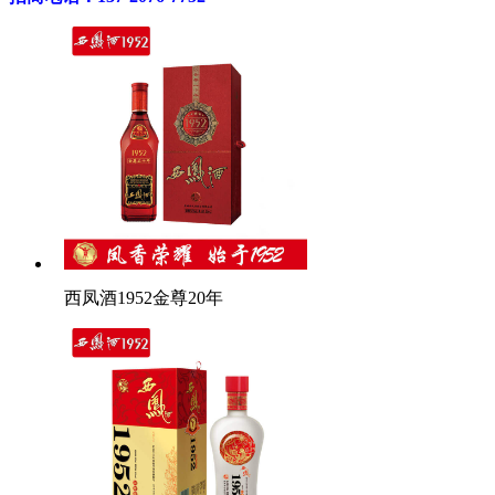
西凤酒1952金尊20年