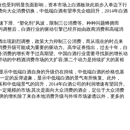
业也受到明显负面影响，资本市场上白酒板块此前步入单边下行
向大众消费切换，中低端白酒有望率先企稳回升，2014年白酒
速下滑、“塑化剂”风波，限制三公消费等。种种问题蜂拥而
3年的调整后，白酒行业的驱动引擎已经开始由政商消费和高端消
酒出现剧烈调整，政策大力抑制三公消费，而从现在的时点来
消费升级可能成为重要的驱动力。高华证券指出，过去十年，白
务消费的增长寄予过高期望。中国白酒行业需要寻找新的增长动
动的中档酒消费市场的大扩容;第二个动力是持续扩大的富裕
，显示中低端白酒自身的升级仍在持续，中低端白酒的价格也基
了一定的反弹迹象，显示中低端白酒的景气有所恢复。此外，
和中低端景气的回升，2014年白酒公司的利润增速有望回升。
定规模的市场;其次是面向大众消费的酒企，定位于大众消费
牌的增长除了来自本地消费升级与外埠市场渗透以外，更多的