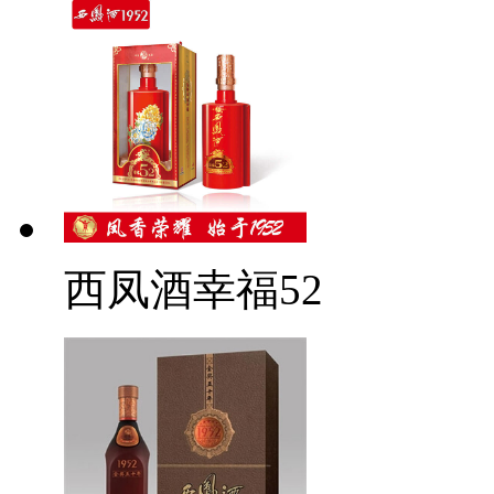
西凤酒幸福52