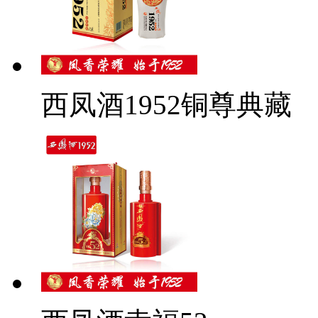
西凤酒1952铜尊典藏