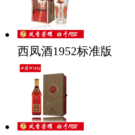
西凤酒1952标准版