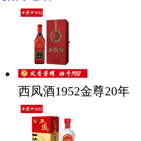
西凤酒1952金尊20年