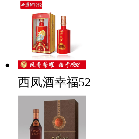
西凤酒幸福52