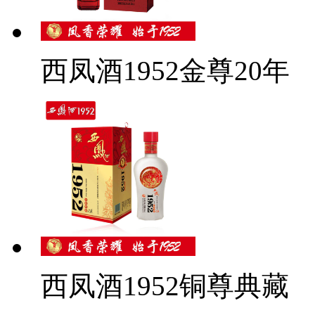
西凤酒1952金尊20年
西凤酒1952铜尊典藏