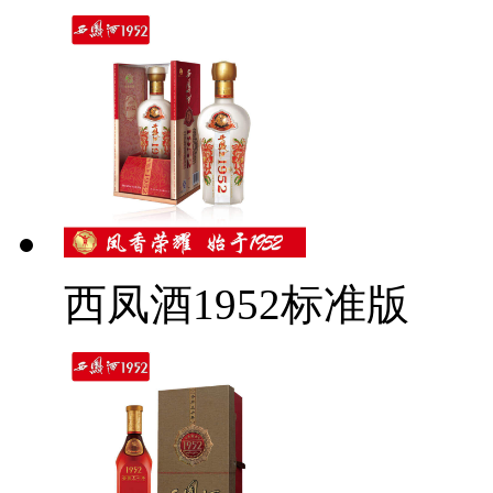
西凤酒1952标准版