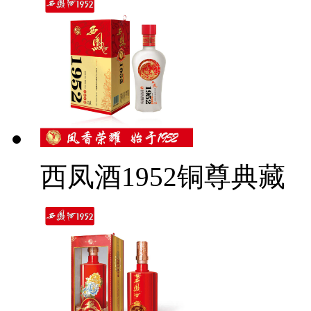
西凤酒1952铜尊典藏