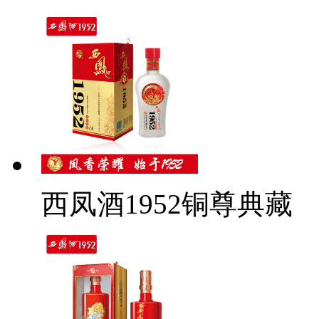
西凤酒1952铜尊典藏