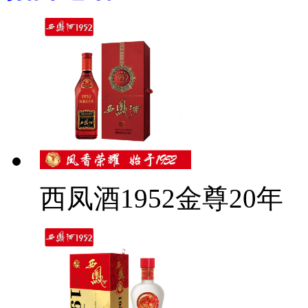
西凤酒1952金尊20年