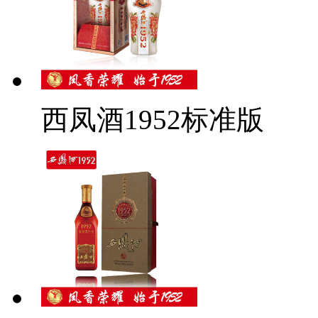
西凤酒1952标准版