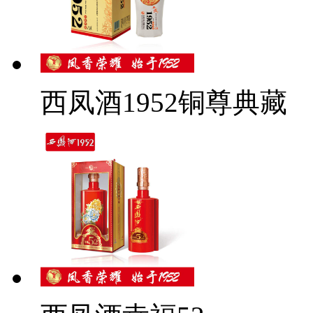
西凤酒1952铜尊典藏