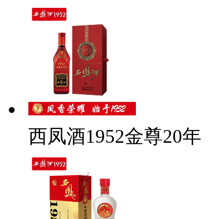
西凤酒1952金尊20年