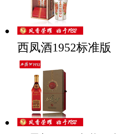
西凤酒1952标准版