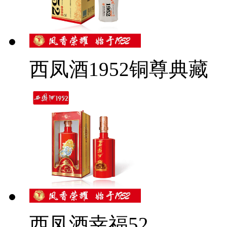
西凤酒1952铜尊典藏
西凤酒幸福52