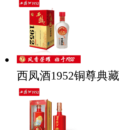
西凤酒1952铜尊典藏