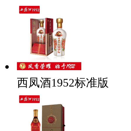
西凤酒1952标准版