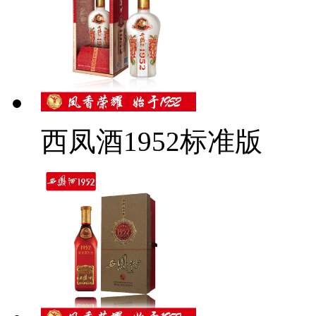
西凤酒1952标准版