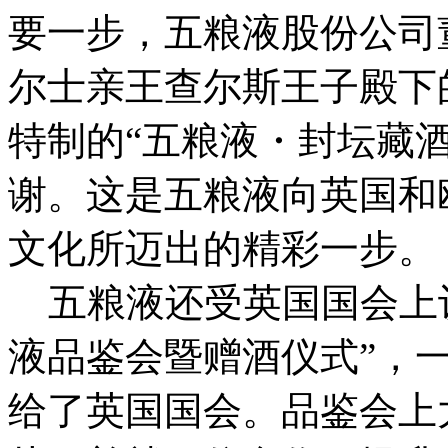
要一步，五粮液股份公司
尔士亲王查尔斯王子殿下
特制的“五粮液・封坛藏
谢。这是五粮液向英国和
文化所迈出的精彩一步。
五粮液还受英国国会上议
液品鉴会暨赠酒仪式”，一
给了英国国会。品鉴会上