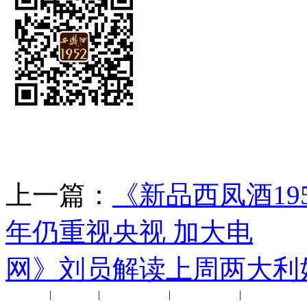
上一篇：
《新品西凤酒19
年仍重视央视 加大电
下
网》刘员解读上周两大利
公司新闻
|
行业动态
|
1952品鉴会
|
西凤酒礼品
|
企业文化