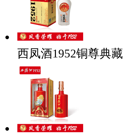
西凤酒1952铜尊典藏