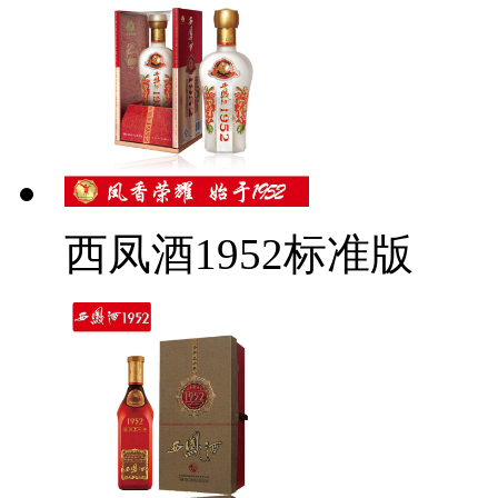
西凤酒1952标准版