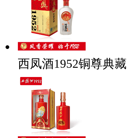
西凤酒1952铜尊典藏