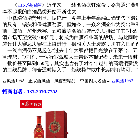
《
西凤酒招商
》近年来，一线名酒疯狂涨价，令普通消费者
本不起眼的白酒品类开始不断壮大。
中低端酒增势明显。据统计，今年上半年高端白酒销售下滑达2
的只有二锅头和保健酒劲酒。但如今，一众名酒企业为突出重围
前，郎酒、泸州老窖、五粮液等名酒品牌已先后推出了其“小酒
酒市场可望突破500亿元，将成为白酒行业新的战场。与此同
装设计大赛总决赛在上海进行。据相关人士透露，所有入围的
一线白酒仍不见起色“过去十年大家都把目光放在了茅台、五
算理想。”对此，一位行业观察人士告诉本报记者，未来一段
一批价甚至降到850元，其实也含有了对今年过年的高端消费
的二线品牌，待合适时期入手，短线操作或中长期持有均可。
西凤酒1952，正宗西凤酒，凤香型精品，中国四大名酒→
西凤酒1952
招商电话：137-2076-7752