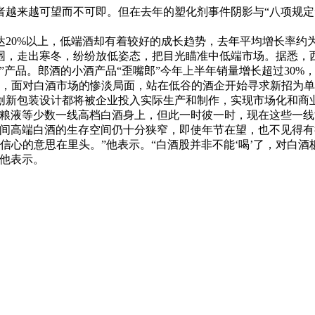
越来越可望而不可即。但在去年的塑化剂事件阴影与“八项规定
0%以上，低端酒却有着较好的成长趋势，去年平均增长率约为1
，走出寒冬，纷纷放低姿态，把目光瞄准中低端市场。据悉，西凤酒
”产品。郎酒的小酒产品“歪嘴郎”今年上半年销量增长超过30%
时，面对白酒市场的惨淡局面，站在低谷的酒企开始寻求新招为
创新包装设计都将被企业投入实际生产和制作，实现市场化和商
粮液等少数一线高档白酒身上，但此一时彼一时，现在这些一线酒
时间高端白酒的生存空间仍十分狭窄，即使年节在望，也不见得有
没信心的意思在里头。”他表示。“白酒股并非不能‘喝’了，对白
”他表示。