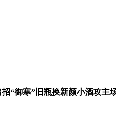
出招“御寒”旧瓶换新颜小酒攻主