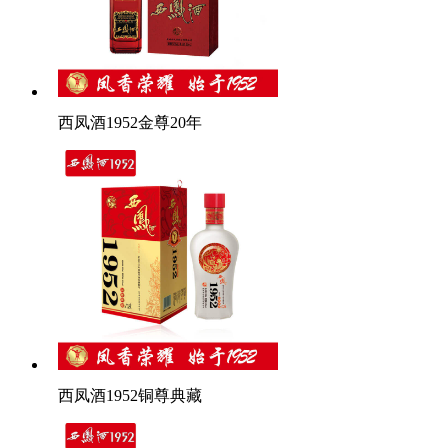
西凤酒1952金尊20年
西凤酒1952铜尊典藏