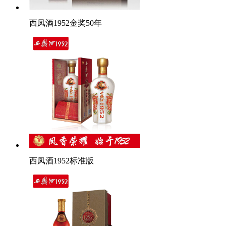
西凤酒1952金奖50年
西凤酒1952标准版