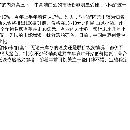
”的内外高压下，中高端白酒的市场份额明显受挫，“小酒”这一
5%，今年上半年增速达17%。过去，“小酒”阵营中较为知名
将推出100毫升装、价格在15~18元之间的西凤小酒。此
，全年销售额有望冲击10亿元。有业内人士称，预计未来几年小
单调、乏味的市场增添一抹鲜活的亮色。日前，中国白酒创意包
业化。
仍未‘解套’，无论去库存的速度还是股价恢复情况，都仍不
很大起色。“北京不少经销商选择在年底时开始低价抛货，茅台
酒板块依然感兴趣者，趁着年前可以关注一些口碑不错、业绩稳定