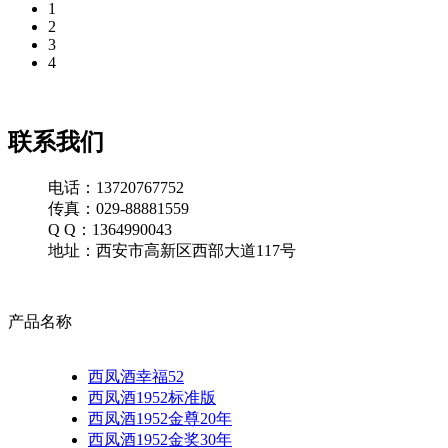
1
2
3
4
联系我们
电话：13720767752
传真：029-88881559
Q Q：1364990043
地址：西安市高新区西部大道117号
产品名称
西凤酒幸福52
西凤酒1952标准版
西凤酒1952金尊20年
西凤酒1952金奖30年