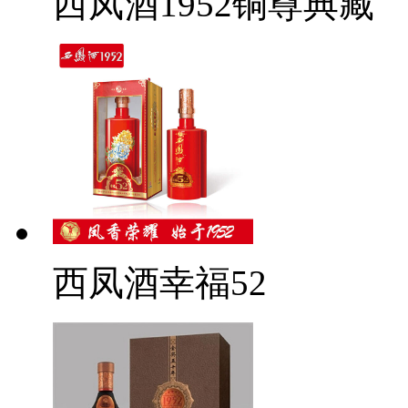
西凤酒1952铜尊典藏
西凤酒幸福52