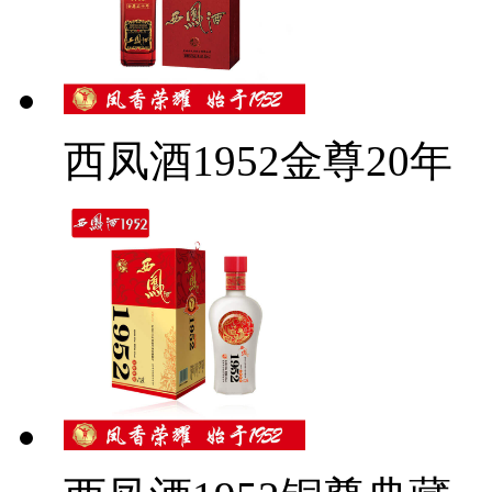
西凤酒1952金尊20年