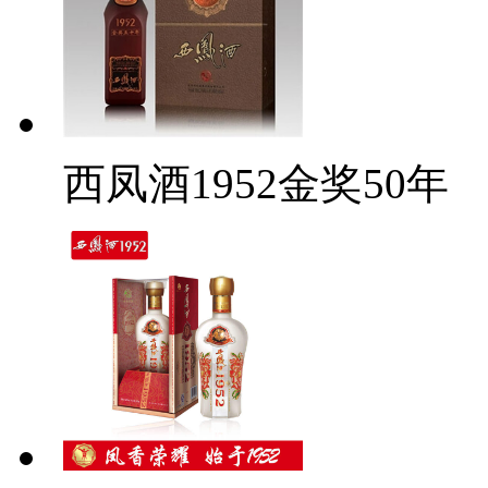
西凤酒1952金奖50年