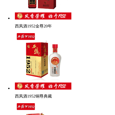
西凤酒1952金尊20年
西凤酒1952铜尊典藏