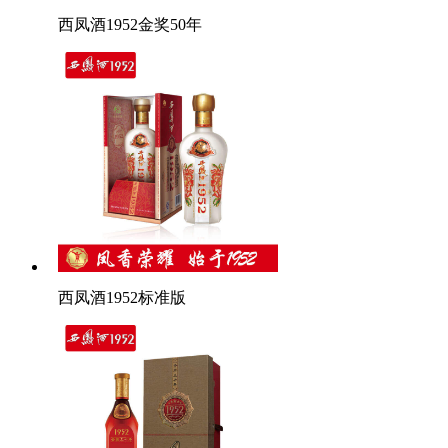
西凤酒1952金奖50年
西凤酒1952标准版