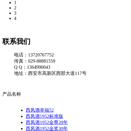
1
2
3
4
联系我们
电话：13720767752
传真：029-88881559
Q Q：1364990043
地址：西安市高新区西部大道117号
产品名称
西凤酒幸福52
西凤酒1952标准版
西凤酒1952金尊20年
西凤酒1952金奖30年