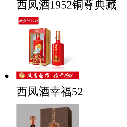
西凤酒1952铜尊典藏
西凤酒幸福52