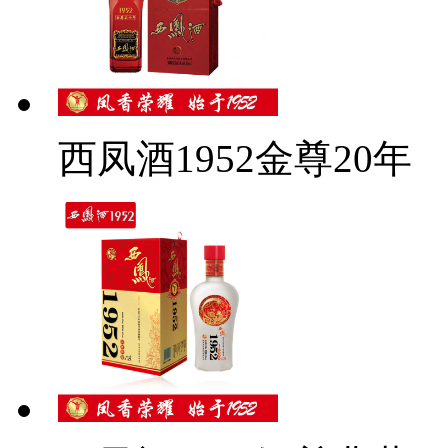
西凤酒1952金尊20年