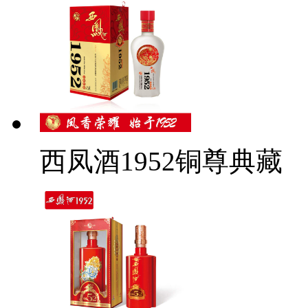
西凤酒1952铜尊典藏