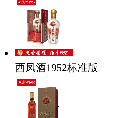
西凤酒1952标准版