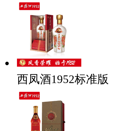
西凤酒1952标准版