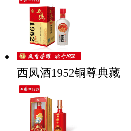
西凤酒1952铜尊典藏