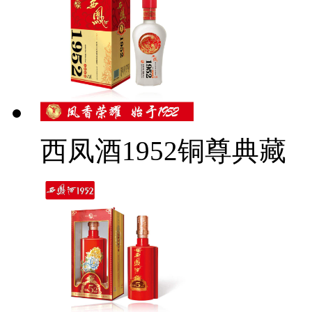
西凤酒1952铜尊典藏