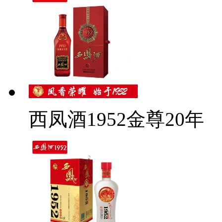
西凤酒1952金尊20年