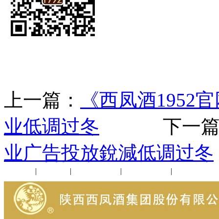
上一篇：
《西凤酒1952
业低调过冬
下一篇
业广告投放銳減低调过冬
公司新闻
|
行业动态
|
1952品鉴会
|
西凤酒礼品
|
企业文化