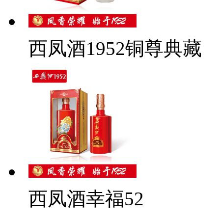
西凤酒1952铜尊典藏
西凤酒幸福52