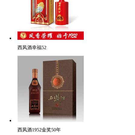
西凤酒幸福52
西凤酒1952金奖50年