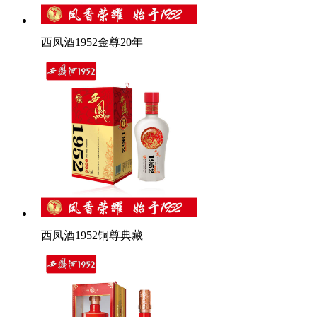
西凤酒1952金尊20年
西凤酒1952铜尊典藏