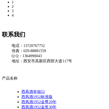
1
2
3
4
联系我们
电话：13720767752
传真：029-88881559
Q Q：1364990043
地址：西安市高新区西部大道117号
产品名称
西凤酒幸福52
西凤酒1952标准版
西凤酒1952金尊20年
西凤酒1952金奖30年