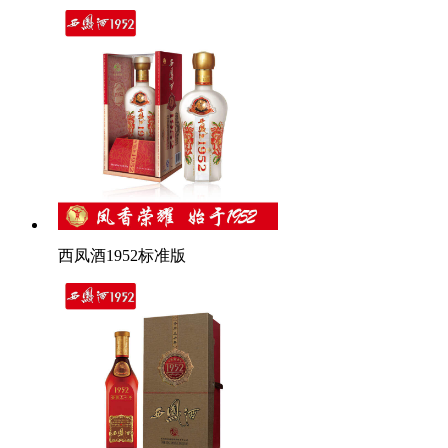
西凤酒1952标准版