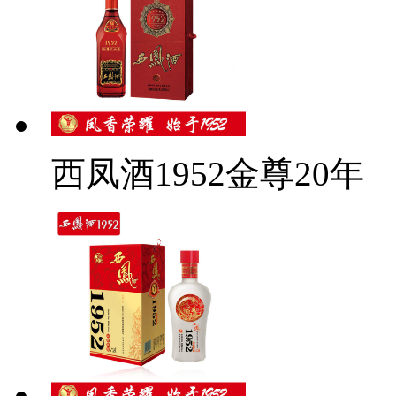
西凤酒1952金尊20年