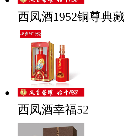
西凤酒1952铜尊典藏
西凤酒幸福52