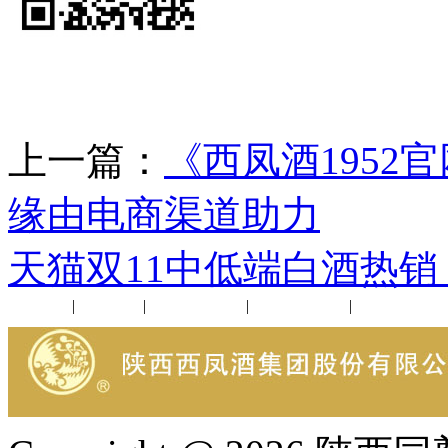
上一篇：
《西凤酒195
缘由电商渠道助力
下
天猫双11中低端白酒热销
公司新闻
|
行业动态
|
1952品鉴会
|
西凤酒礼品
|
企业文化