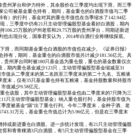
除贵州茅台和伊力特外，其余股价在三季度均出现下滑。而三季
7家公司被基金重仓持有，期间，基金重仓的白酒股市值与二季
持有）的行列，基金对其的重仓市值也在当季缩水了142.94亿
现，三季度中仍有21只主动管理偏股型基金看好白酒股，期内
6.25万股的泸州老窖和29.75万股的贵州茅台，同期还新进
判也出现分化，国泰君安认为，2014年白酒行业将继续探底。
现下滑，而同期基金重仓白酒股的市值也在减少。《证券日报》
持有，期间，基金重仓的白酒股市值共计减少181.56亿元。具
，贵州茅台同时被180只基金选为重仓股，重仓的基金数量仅次
，期内重仓基金减少123只，主动管理偏股型基金缩减至31
基金持股市值从二季度末的第二名跌至三季度末的第二十九名。五粮液
而三季度末，仅有35只基金重仓持有五粮液，基金持股数量和持股市
，市值减少9.58亿元。
重仓该股，其中主动管理偏股型基金也由二季度末的7只降为三
（包含11只主动管理偏股型基金）纳入重仓股行列，基金持股市值为
在三季度被基金“踢”出了重仓行列。今年二季度末，金种子酒、老
5743.31万元，基金重仓市值总计为5.96亿元，但是在三季度末
持或新进重仓白酒股。进一步统计发现，有21只主动管理偏股
老窖和青青稞酒3只白酒股，有5只主动管理偏股型基金在三季