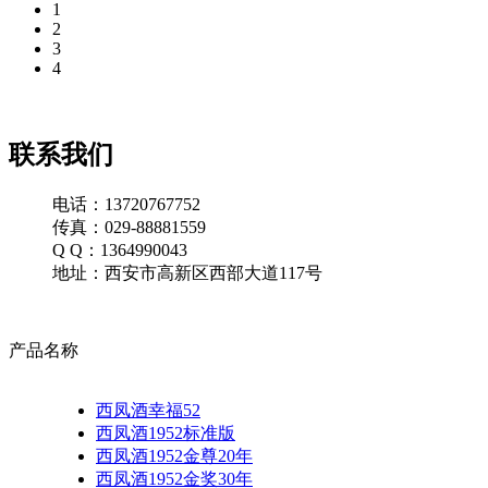
1
2
3
4
联系我们
电话：13720767752
传真：029-88881559
Q Q：1364990043
地址：西安市高新区西部大道117号
产品名称
西凤酒幸福52
西凤酒1952标准版
西凤酒1952金尊20年
西凤酒1952金奖30年