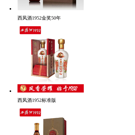
西凤酒1952金奖50年
西凤酒1952标准版