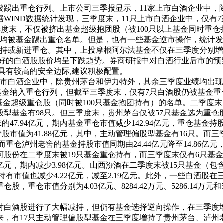
被踢出重仓行列。上市公司三季报显示，11家上市白酒企业中，
WIND数据统计发现，三季度末，11只上市白酒企业中，仅有
三季度末，不仅被挤出基金超级抱团股（被100只以上基金同时重仓
均被基金踢出重仓名单。但是，也有一些基金逆市操作，统计发
或新进重仓。其中，上投摩根阿尔法基金不仅在三季度分别增持10
金看好的白酒股股价均呈下跌趋势。券商研报中对白酒行业后市的预
具有较高的安全边际,建议积极配置。
上市白酒企业中，除贵州茅台和伊力特外，其余三季度业绩均出
基金纳入重仓行列，但截至三季度末，仅有7只白酒股仍被基金重仓
基金超级重仓股（同时被100只基金抱团持有）的名单。二季度末
基金有98只。但三季度末，贵州茅台仅被57只基金选为重仓股
末的47.94亿元，期内基金重仓市值减少142.94亿元，重仓
持股市值为41.88亿元，其中，主动管理偏股型基金有16只。
。而重仓泸州老窖的基金持股市值同期由24.44亿元降至14.86亿元
份在二季度末被19只基金重仓持有，而三季度末仅有6只基金
38亿元，期内减少3.98亿元。山西汾酒在二季度末被15只基金
持有市值也减少4.22亿元，减至2.19亿元。此外，一些白酒股
重仓市值分别为4.03亿元、8284.42万元、5286.14万元和
白酒股进行了大幅减持，但仍有基金选择逆向操作，在三季度增
，有17只主动管理偏股型基金在三季度增持了贵州茅台、泸州