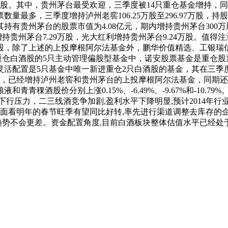
股。其中，贵州茅台最受欢迎，三季度被14只重仓基金增持，同
最多，三季度增持泸州老窖106.25万股至296.97万股，持股
持有贵州茅台的股票市值为4.08亿元，期内增持贵州茅台300
增持贵州茅台7.29万股，光大红利增持贵州茅台9.24万股。值
除了上述的上投摩根阿尔法基金外，鹏华价值精选、工银瑞信红利2
股。新进重仓白酒股的5只主动管理偏股型基金中，诺安股票基金是重
驱动灵活配置是5只基金中唯一新进重仓2只白酒股的基金，其在三季度
在三季度，已经增持泸州老窖和贵州茅台的上投摩根阿尔法基金，同期还新
稞酒股价分别上涨0.15%、-6.49%、-9.67%和-10.
下行压力，二三线酒竞争加剧,盈利水平下降明显,预计2014年
本面看明年的春节旺季有望同比好转,率先进行渠道调整去库存的
趋势不会更差。资金配置角度,目前白酒板块整体估值水平已经处