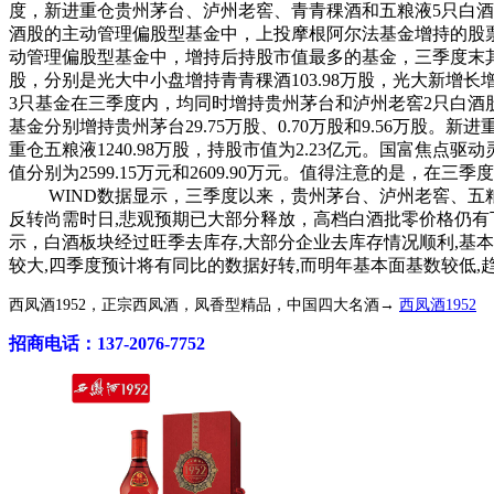
度，新进重仓贵州茅台、泸州老窖、青青稞酒和五粮液5只白酒
酒股的主动管理偏股型基金中，上投摩根阿尔法基金增持的股票数量
动管理偏股型基金中，增持后持股市值最多的基金，三季度末其
股，分别是光大中小盘增持青青稞酒103.98万股，光大新增长
3只基金在三季度内，均同时增持贵州茅台和泸州老窖2只白酒股，
基金分别增持贵州茅台29.75万股、0.70万股和9.56万
重仓五粮液1240.98万股，持股市值为2.23亿元。国富焦点
值分别为2599.15万元和2609.90万元。值得注意的是，
WIND数据显示，三季度以来，贵州茅台、泸州老窖、五粮液和青青
反转尚需时日,悲观预期已大部分释放，高档白酒批零价格仍有
示，白酒板块经过旺季去库存,大部分企业去库存情况顺利,基
较大,四季度预计将有同比的数据好转,而明年基本面基数较低,
西凤酒1952，正宗西凤酒，凤香型精品，中国四大名酒→
西凤酒1952
招商电话：137-2076-7752