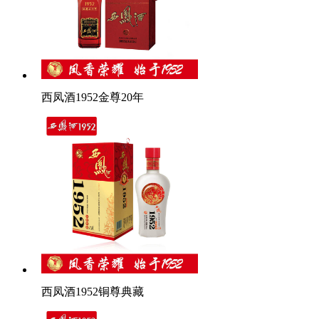
西凤酒1952金尊20年
西凤酒1952铜尊典藏