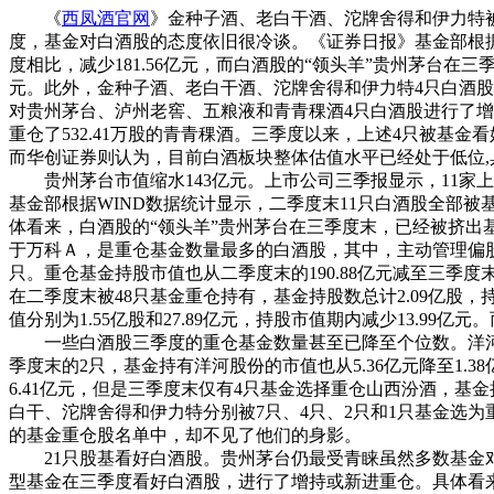
《
西凤酒官网
》金种子酒、老白干酒、沱牌舍得和伊力特
度，基金对白酒股的态度依旧很冷谈。《证券日报》基金部根据
度相比，减少181.56亿元，而白酒股的“领头羊”贵州茅台在
元。此外，金种子酒、老白干酒、沱牌舍得和伊力特4只白酒股
对贵州茅台、泸州老窖、五粮液和青青稞酒4只白酒股进行了增持
重仓了532.41万股的青青稞酒。三季度以来，上述4只被基
而华创证券则认为，目前白酒板块整体估值水平已经处于低位,
贵州茅台市值缩水143亿元。上市公司三季报显示，11家
基金部根据WIND数据统计显示，二季度末11只白酒股全部被
体看来，白酒股的“领头羊”贵州茅台在三季度末，已经被挤出
于万科Ａ，是重仓基金数量最多的白酒股，其中，主动管理偏股型
只。重仓基金持股市值也从二季度末的190.88亿元减至三季度
在二季度末被48只基金重仓持有，基金持股数总计2.09亿股，
值分别为1.55亿股和27.89亿元，持股市值期内减少13.99亿元
一些白酒股三季度的重仓基金数量甚至已降至个位数。洋河股
季度末的2只，基金持有洋河股份的市值也从5.36亿元降至1.
6.41亿元，但是三季度末仅有4只基金选择重仓山西汾酒，基金
白干、沱牌舍得和伊力特分别被7只、4只、2只和1只基金选为重仓股，
的基金重仓股名单中，却不见了他们的身影。
21只股基看好白酒股。贵州茅台仍最受青睐虽然多数基金对
型基金在三季度看好白酒股，进行了增持或新进重仓。具体看来