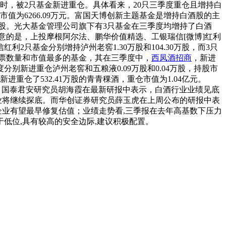
时，被2只基金新进重仓。具体看来，20只三季度重仓且增持白
市值为6266.09万元。富国天博创新主题基金是增持白酒股的主
万股。光大基金管理公司旗下有3只基金在三季度均增持了白酒
得注意的是，上投摩根阿尔法、鹏华价值精选、工银瑞信[微博]红利
只基金分别增持泸州老窖1.30万股和104.30万股，而3只
仓股票数量和市值最多的基金，其在三季度中，
西凤酒招商
，新进
分别新进重仓泸州老窖和五粮液0.09万股和0.04万股，持股市
进重仓了532.41万股的青青稞酒，重仓市值为1.04亿元。
79%。国泰君安研究员胡海霞在最新研报中表示，白酒行业业绩见底
行业将继续探底。而华创证券研究员薛玉虎在上周公布的研报中表
企业有望最早修复估值；业绩走势看,三季报在去年高基数下压力
于低位,具有较高的安全边际,建议积极配置。