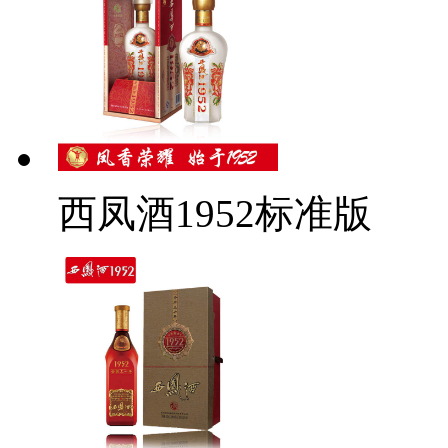
西凤酒1952标准版