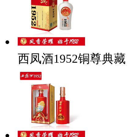
西凤酒1952铜尊典藏