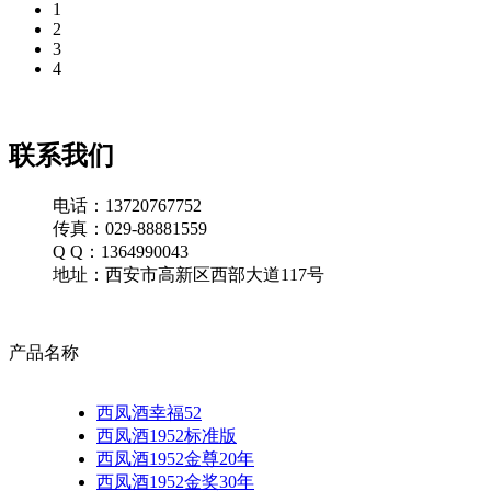
1
2
3
4
联系我们
电话：13720767752
传真：029-88881559
Q Q：1364990043
地址：西安市高新区西部大道117号
产品名称
西凤酒幸福52
西凤酒1952标准版
西凤酒1952金尊20年
西凤酒1952金奖30年