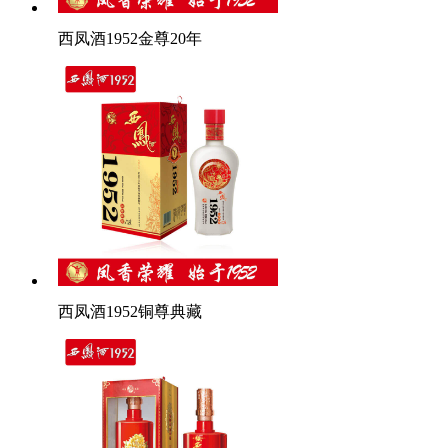
西凤酒1952金尊20年
西凤酒1952铜尊典藏