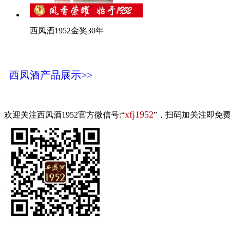
西凤酒1952金奖30年
西凤酒产品展示>>
xfj1952
欢迎关注西凤酒1952官方微信号:“
”，扫码加关注即免