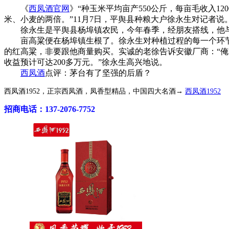
《
西凤酒官网
》“种玉米平均亩产550公斤，每亩毛收入12
米、小麦的两倍。”11月7日，平舆县种粮大户徐永生对记者说
徐永生是平舆县杨埠镇农民，今年春季，经朋友搭线，他与贵
亩高粱便在杨埠镇生根了。徐永生对种植过程的每一个环节
的红高粱，非要跟他商量购买。实诚的老徐告诉安徽厂商：“俺
收益预计可达200多万元。”徐永生高兴地说。
西凤酒
点评：茅台有了坚强的后盾？
西凤酒1952，正宗西凤酒，凤香型精品，中国四大名酒→
西凤酒1952
招商电话：137-2076-7752