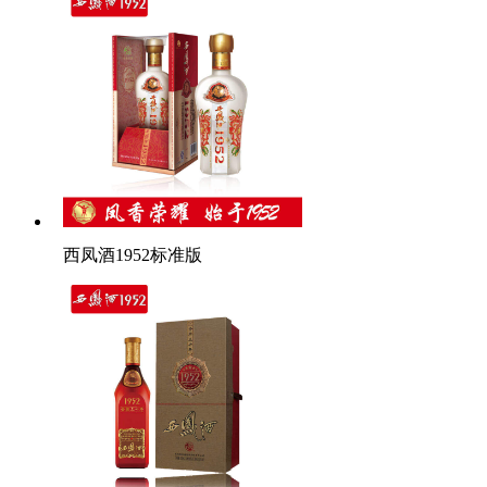
西凤酒1952标准版