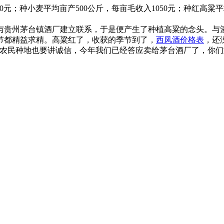
00元；种小麦平均亩产500公斤，每亩毛收入1050元；种红高粱
。
州茅台镇酒厂建立联系，于是便产生了种植高粱的念头。与酒厂
都精益求精。高粱红了，收获的季节到了，
西凤酒价格表
，还
农民种地也要讲诚信，今年我们已经答应卖给茅台酒厂了，你们如