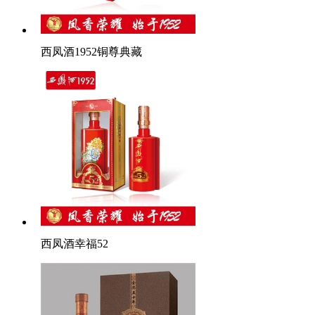
西凤酒1952铜尊典藏
西凤酒幸福52