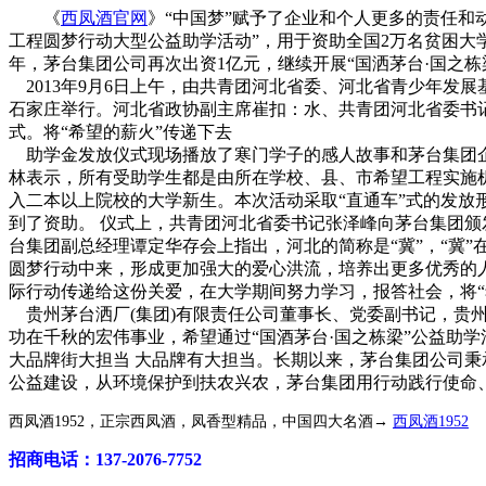
《
西凤酒官网
》“中国梦”赋予了企业和个人更多的责任和动
工程圆梦行动大型公益助学活动”，用于资助全国2万名贫困大
年，茅台集团公司再次出资1亿元，继续开展“国洒茅台·国之栋
2013年9月6日上午，由共青团河北省委、河北省青少年发展
石家庄举行。河北省政协副主席崔扣：水、共青团河北省委书
式。将“希望的薪火”传递下去
助学金发放仪式现场播放了寒门学子的感人故事和茅台集团企业
林表示，所有受助学生都是由所在学校、县、市希望工程实施机
入二本以上院校的大学新生。本次活动采取“直通车”式的发放
到了资助。 仪式上，共青团河北省委书记张泽峰向茅台集团颁
台集团副总经理谭定华存会上指出，河北的简称是“冀”，“冀
圆梦行动中来，形成更加强大的爱心洪流，培养出更多优秀的人
际行动传递给这份关爱，在大学期间努力学习，报答社会，将“
贵州茅台洒厂(集团)有限责任公司董事长、党委副书记，贵州
功在千秋的宏伟事业，希望通过“国酒茅台·国之栋梁”公益助
大品牌街大担当 大品牌有大担当。长期以来，茅台集团公司秉
公益建设，从环境保护到扶农兴农，茅台集团用行动践行使命、
西凤酒1952，正宗西凤酒，凤香型精品，中国四大名酒→
西凤酒1952
招商电话：137-2076-7752