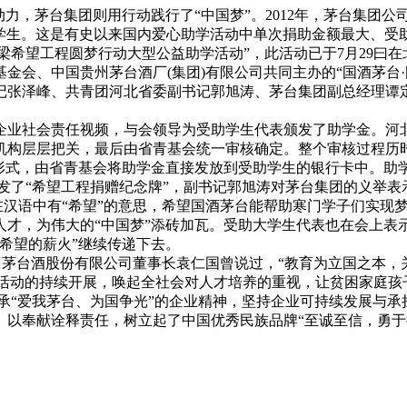
力，茅台集团则用行动践行了“中国梦”。2012年，茅台集团公司
学生。这是有史以来国内爱心助学活动中单次捐助金额最大、受助
梁希望工程圆梦行动大型公益助学活动”，此活动已于7月29曰
基金会、中国贵州茅台酒厂(集团)有限公司共同主办的“国酒茅台·
记张泽峰、共青团河北省委副书记郭旭涛、茅台集团副总经理谭
社会责任视频，与会领导为受助学生代表颁发了助学金。河北省
构层层把关，最后由省青基会统一审核确定。整个审核过程历时
形式，由省青基会将助学金直接发放到受助学生的银行卡中。助
发了“希望工程捐赠纪念牌”，副书记郭旭涛对茅台集团的义举
”在汉语中有“希望”的意思，希望国酒茅台能帮助寒门学子们实
才，为伟大的“中国梦”添砖加瓦。受助大学生代表也在会上表
希望的薪火”继续传递下去。
茅台酒股份有限公司董事长袁仁国曾说过，“教育为立国之本，
学活动的持续开展，唤起全社会对人才培养的重视，让贫困家庭
承“爱我茅台、为国争光”的企业精神，坚持企业可持续发展与
以奉献诠释责任，树立起了中国优秀民族品牌“至诚至信，勇于