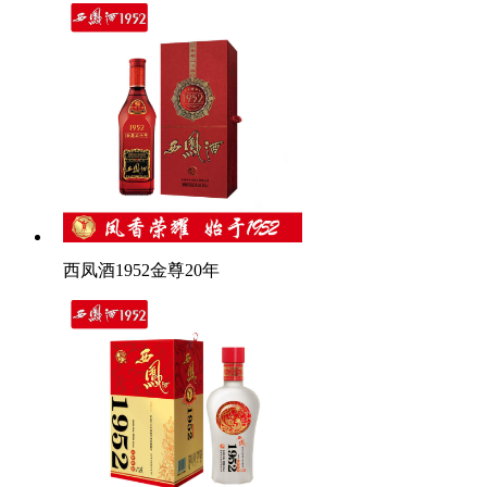
西凤酒1952金尊20年