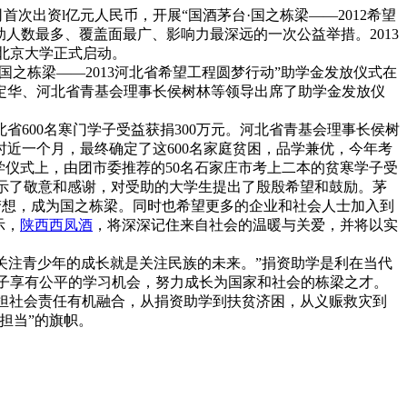
首次出资l亿元人民币，开展“国酒茅台·国之栋梁——2012希望
人数最多、覆盖面最广、影响力最深远的一次公益举措。2013
在北京大学正式启动。
国之栋梁——2013河北省希望工程圆梦行动”助学金发放仪式在
定华、河北省青基会理事长侯树林等领导出席了助学金发放仪
600名寒门学子受益获捐300万元。河北省青基会理事长侯树
近一个月，最终确定了这600名家庭贫困，品学兼优，今年考
学仪式上，由团市委推荐的50名石家庄市考上二本的贫寒学子受
表示了敬意和感谢，对受助的大学生提出了殷殷希望和鼓励。茅
现梦想，成为国之栋梁。同时也希望更多的企业和社会人士加入到
示，
陕西西凤酒
，将深深记住来自社会的温暖与关爱，并将以实
关注青少年的成长就是关注民族的未来。”捐资助学是利在当代
孩子享有公平的学习机会，努力成长为国家和社会的栋梁之才。
承担社会责任有机融合，从捐资助学到扶贫济困，从义赈救灾到
担当”的旗帜。