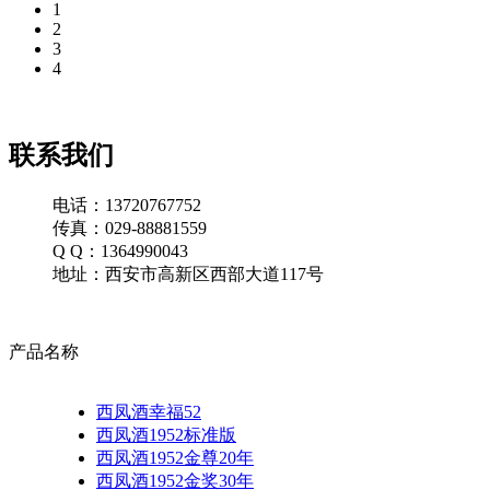
1
2
3
4
联系我们
电话：13720767752
传真：029-88881559
Q Q：1364990043
地址：西安市高新区西部大道117号
产品名称
西凤酒幸福52
西凤酒1952标准版
西凤酒1952金尊20年
西凤酒1952金奖30年