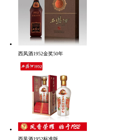
西凤酒1952金奖50年
西凤酒1952标准版