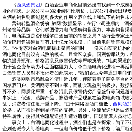
《
西凤酒集团
》白酒企业电商化目前还没有找到一个成熟的
业的现状。14家公司中3家业绩同比增长，11家公司业绩出
白酒的销售到底能起到多大的作用？酒企线上和线下的销售未
营销转型酒企纷纷“触网”数据显示，在行业调整期内，酒企
州老窖等品牌，它们试图借力电商缓解销售压力、丰富销售渠
而，电商渠道是否能缓解白酒当前的销售之局？酒行业专家王
酒传统销售渠道目前有几千亿元的规模，而目前电商销售规模
充。”在专家对白酒电商提出疑问的同时，一份来自研究机构
酒电商化目前没有成熟的模式，且雷区众多。国观智库认为，
物流提升瓶颈、价格混乱及假冒伪劣等严峻挑战。“电商渠道
由于酒企变革动力小且面临阻力大，令白酒电商化进程一再延期
白酒销售人员对本报记者如此表示，“我们企业今年通过电商销
酒类网购市场乱象难清理近几年，伴随着电子商务平台的不
国糖酒门户、美酒网等不到10家，而能实现盈利的极少。数据显
莠不齐，同质化严重、价格混乱及假冒伪劣产品盛行等问题越
事实上，假酒、贴牌产品，擦边球产品现象在酒类电商领域较
乱，消费者信任度严重下降。“由于网络卖酒门槛低，
西凤酒加
价格，从而很难得到品牌商的支持。另外，物流配送也是白酒
特殊属性，使得其物流配送提升遭遇瓶颈”。国观智库人员对
事实上，白酒电商化过程中，酒企们也是在探索，为了不让线
企则会派专人盯着电商，一但电商价格低于线下价格，酒厂就