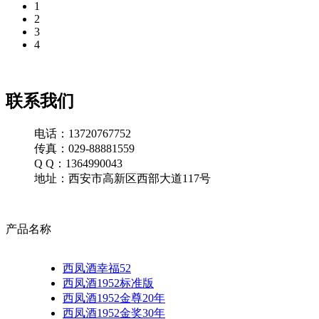
1
2
3
4
联系我们
电话：13720767752
传真：029-88881559
Q Q：1364990043
地址：西安市高新区西部大道117号
产品名称
西凤酒幸福52
西凤酒1952标准版
西凤酒1952金尊20年
西凤酒1952金奖30年