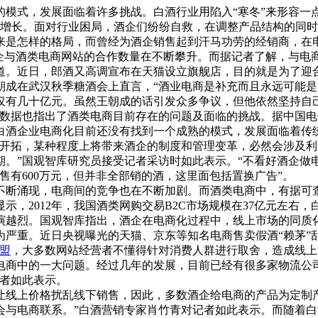
模式，发展面临着许多挑战。白酒行业用陷入“寒冬”来形容一
现负增长。面对行业困局，酒企们纷纷自救，在调整产品结构的同
来是怎样的格局，而曾经为酒企销售起到汗马功劳的经销商，在
与酒类电商网站的合作数量在不断攀升。而据记者了解，与电
道。近日，郎酒又高调宣布在天猫设立旗舰店，目的就是为了迎
朝成在武汉秋季糖酒会上直言，“酒业电商是补充而且永远可能是
仅有几十亿元。虽然王朝成的话引发众多争议，但他依然坚持自
的数据也指出了酒类电商目前存在的问题及面临的挑战。据中国
白酒企业电商化目前还没有找到一个成熟的模式，发展面临着传
的开拓，某种程度上将带来酒企的制度和管理变革，必然会涉及
。”国观智库研究员接受记者采访时如此表示。“不看好酒企做
售有600万元，但并非全部销的酒，这里面包括置换广告”。
断涌现，电商间的竞争也在不断加剧。而酒类电商中，有据可查
示，2012年，我国酒类网购交易B2C市场规模在37亿元左
演越烈。国观智库指出，酒企在电商化过程中，线上市场的同质
为严重。近日央视曝光的天猫、京东等知名电商售卖假酒“赖茅”
盟
，大多数网站经营者不懂得针对消费人群进行取舍，造成线上
电商中的一大问题。经过几年的发展，目前已经有很多家物流公
记者如此表示。
上价格扰乱线下销售，因此，多数酒企给电商的产品为定制产
会与电商联系。”白酒营销专家肖竹青对记者如此表示。而随着