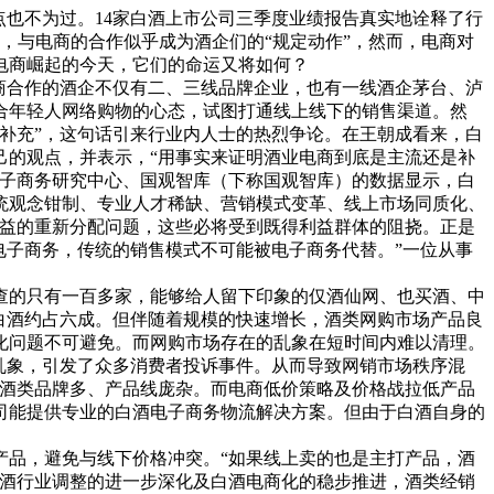
点也不为过。14家白酒上市公司三季度业绩报告真实地诠释了行
时，与电商的合作似乎成为酒企们的“规定动作”，然而，电商对
电商崛起的今天，它们的命运又将如何？
商合作的酒企不仅有二、三线品牌企业，也有一线酒企茅台、泸
合年轻人网络购物的心态，试图打通线上线下的销售渠道。然
补充”，这句话引来行业内人士的热烈争论。在王朝成看来，白
己的观点，并表示，“用事实来证明酒业电商到底是主流还是补
电子商务研究中心、国观智库（下称国观智库）的数据显示，白
统观念钳制、专业人才稀缺、营销模式变革、线上市场同质化、
利益的重新分配问题，这些必将受到既得利益群体的阻挠。正是
电子商务，传统的销售模式不可能被电子商务代替。”一位从事
的只有一百多家，能够给人留下印象的仅酒仙网、也买酒、中
右，白酒约占六成。但伴随着规模的快速增长，酒类网购市场产品良
化问题不可避免。而网购市场存在的乱象在短时间内难以清理。
乱象，引发了众多消费者投诉事件。从而导致网销市场秩序混
酒类品牌多、产品线庞杂。而电商低价策略及价格战拉低产品
司能提供专业的白酒电子商务物流解决方案。但由于白酒自身的
品，避免与线下价格冲突。“如果线上卖的也是主打产品，酒
白酒行业调整的进一步深化及白酒电商化的稳步推进，酒类经销