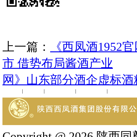
上一篇：
《西凤酒1952
市 借势布局酱酒产业
下
网》山东部分酒企虚标酒
公司新闻
|
行业动态
|
1952品鉴会
|
西凤酒礼品
|
企业文化
Copyright @ 202