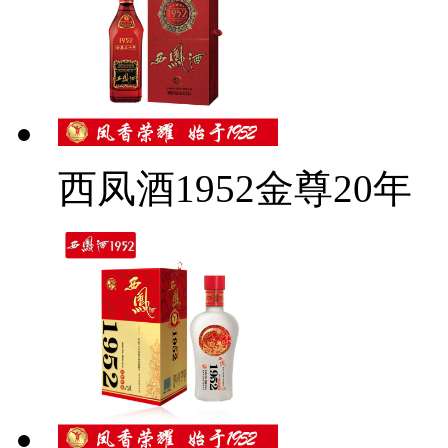
西凤酒1952金尊20年