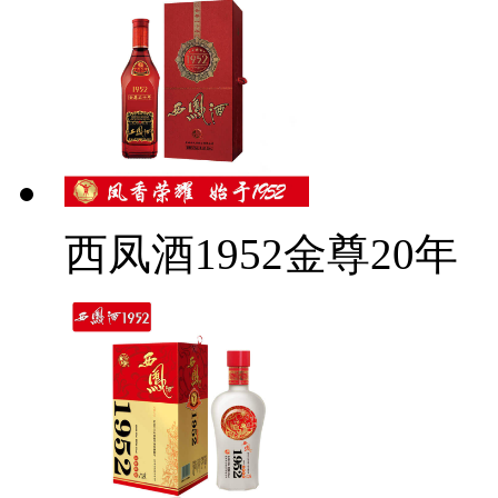
西凤酒1952金尊20年