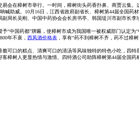
药品交易会在樟树市举行。一时间，樟树街头药香扑鼻、商贾云集。
呐喊助威。10月16日，江西省政府副省长、樟树第44届全国
局副局长吴刚、中国中药协会会长房书亭、韩国堤川市副市长李
“中国药都”牌匾，使樟树市成为我国唯一被权威部门认定为“
00年不衰，
西凤酒价格表
，享有“药不到樟树不齐，药不过樟树
香脆可口的糕点、清爽可口的清汤等风味独特的特色小吃，四特
好客樟树人更显热情与激情。四特酒公司助阵樟树第44届全国药