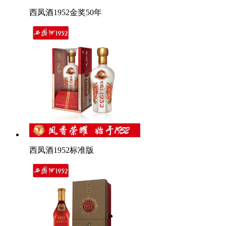
西凤酒1952金奖50年
西凤酒1952标准版