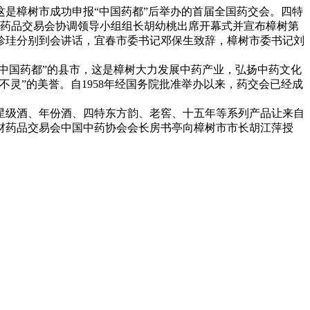
这是樟树市成功申报“中国药都”后举办的首届全国药交会。四特
药材药品交易会协调领导小组组长胡幼桃出席开幕式并宣布樟树第
珍珪分别到会讲话，宜春市委书记邓保生致辞，樟树市委书记刘
中国药都”的县市，这是樟树大力发展中药产业，弘扬中药文化
不灵”的美誉。自1958年经国务院批准举办以来，药交会已经成
星级酒、年份酒、四特东方韵、老窖、十五年等系列产品让来自
材药品交易会中国中药协会会长房书亭向樟树市市长胡江萍授