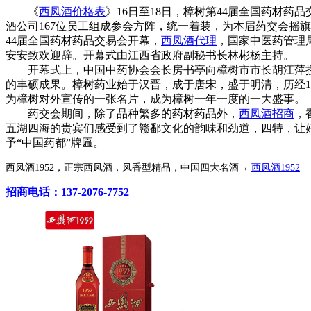
《
西凤酒价格表
》16日至18日，樟树第44届全国药材
酒公司167位员工组成参会方阵，统一着装，为本届药交会摇旗
44届全国药材药品交易会开幕，
西凤酒代理
，国家中医药管理
安安致欢迎辞。开幕式由江西省政府副秘书长林彬杨主持。
开幕式上，中国中药协会会长房书亭向樟树市市长胡江萍授予
的丰硕成果。樟树药业始于汉晋，成于唐宋，盛于明清，历经18
为樟树对外宣传的一张名片，成为樟树一年一度的一大盛事。
药交会期间，除了品种繁多的药材药品外，
西凤酒招商
，
五湖四海的贵宾们感受到了赣鄱文化的韵味和劲道，四特，让
予“中国药都”牌匾。
西凤酒1952，正宗西凤酒，凤香型精品，中国四大名酒→
西凤酒1952
招商电话：137-2076-7752