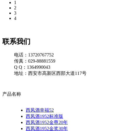
1
2
3
4
联系我们
电话：13720767752
传真：029-88881559
Q Q：1364990043
地址：西安市高新区西部大道117号
产品名称
西凤酒幸福52
西凤酒1952标准版
西凤酒1952金尊20年
西凤酒1952金奖30年