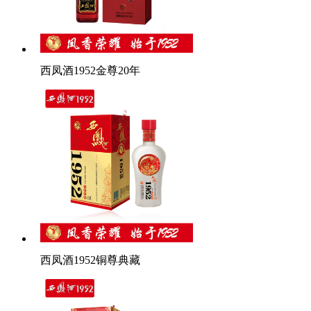
西凤酒1952金尊20年
西凤酒1952铜尊典藏