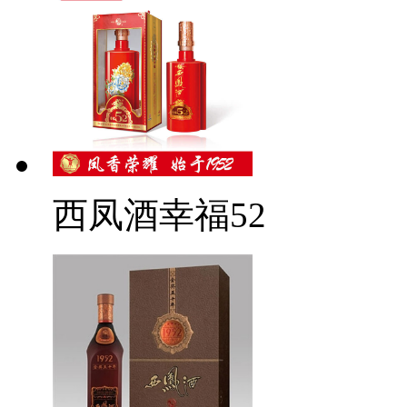
西凤酒幸福52