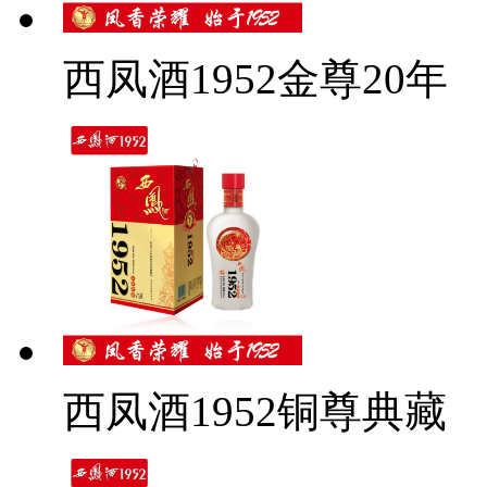
西凤酒1952金尊20年
西凤酒1952铜尊典藏