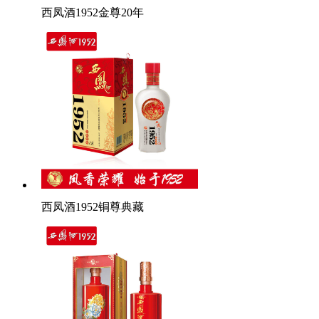
西凤酒1952金尊20年
西凤酒1952铜尊典藏