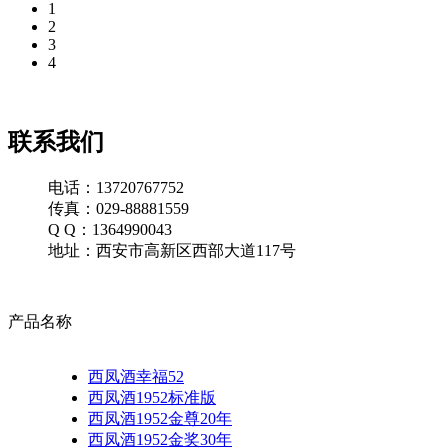
1
2
3
4
联系我们
电话：13720767752
传真：029-88881559
Q Q：1364990043
地址：西安市高新区西部大道117号
产品名称
西凤酒幸福52
西凤酒1952标准版
西凤酒1952金尊20年
西凤酒1952金奖30年