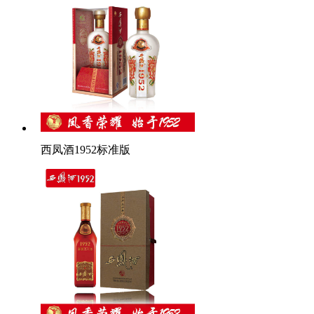
西凤酒1952标准版