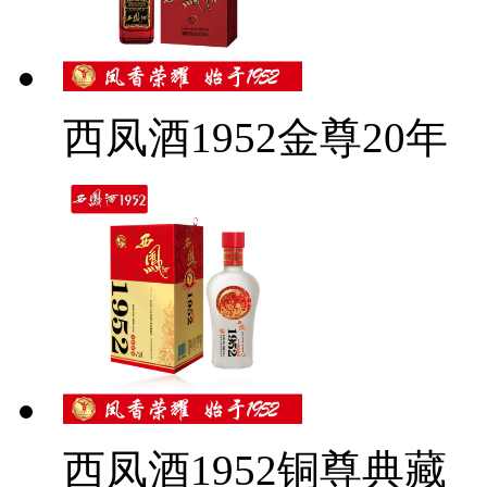
西凤酒1952金尊20年
西凤酒1952铜尊典藏