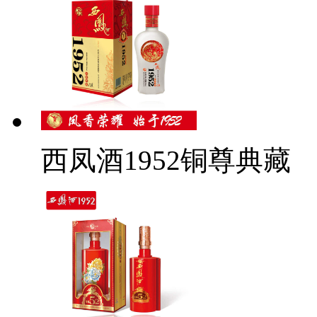
西凤酒1952铜尊典藏