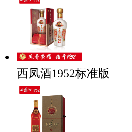
西凤酒1952标准版