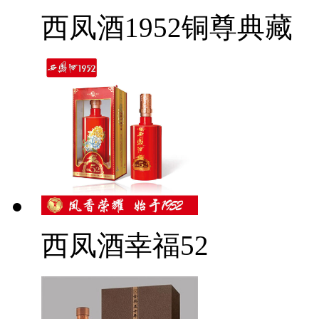
西凤酒1952铜尊典藏
西凤酒幸福52