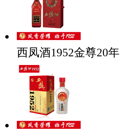
西凤酒1952金尊20年