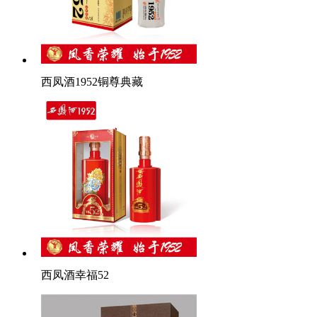
西凤酒1952铜尊典藏
西凤酒幸福52