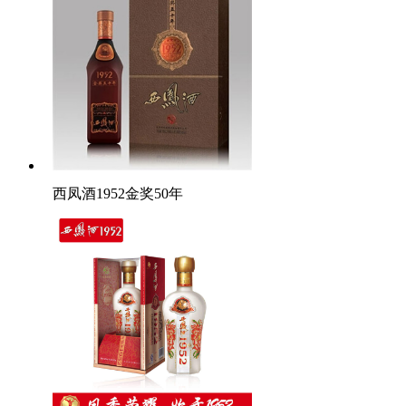
西凤酒1952金奖50年