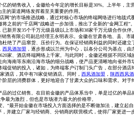
个亿的销售收入，金徽给今年定的增长目标是30%。上半年，主
为主的渠道网络发挥着至关重要的作用。
网”的市场推进战略，通过对核心市场的终端网络进行地毯式覆
将之前的“千店网”战略进一步加强，推出了全新的“金网工程”
已新开发35个千万元级县级以上市场和38家千万元级合作伙伴
州销售有限公司副总经理王永明表示。金徽在甘肃各地、县、市
地杜绝了产品窜货、压价行为。在保证经销商利益的同时还建立
，
西凤酒加盟
，逐步形成以兰州为中心，以各分公司为基点，由
商620家、酒店终端网络上千家。与此同时，金徽还根据不同区
走向海南等东南沿海市场的细分战略，使产品更清晰地向省外市
端促销的投入，诸如，为终端客户订制门头广告，在部分酒店
家酒店，其中有70家促销酒店。同时，
西凤酒加盟
，
陕西西凤酒
个阶层的消费群体，更好地迎合了甘肃大众的口味和需求。对于
品的过亿销售。在目前金徽的产品体系当中，单是过亿的单品就
业竞争最为激烈，但也是市场潜力最大的价格带。
。“最开始金徽在市场投入方面选择的是不断做加法，建立起自
扁平，并建立厂家与经销商、分销商的联营模式，使得厂家更进一