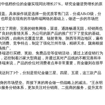
营中低档价位的金徽实现同比增长27％。研究金徽逆势增长的原
盖。具体操作就是选择一批优质零售门店．分成ABcD级，分
。也即是在现有的市场终端网络的基础上，做进一步的市场挖
。
建立了周密、完善的销售网络，渠道、通路畅通无阻，经销商也
了良好的客情关系，为公司的新产品的推广打下了坚实的基础。
东到西，由南向北覆盖甘肃、辐射青海、陕西等周边地区，遍布
域的消费、竞争特点，制定了强化兰州市场，精耕天水、陇南根据
场推广。
终端进行买赠、奖励、免费品尝等促销活动，通过上述促销行为
，还控制着25家大型商超，并通过其对产品线的不断完善和丰
终端来说，产品的价位对消费者点单非常重要，而金徽则在很早
达到了3个，分别是世纪金徽三星、四星、五星，这三款产品
身的市场壁垒。而接下来的将会做一些战略上的减法。”王永明
步服务分销体系，更加关注对分销商、二批商的服务，提升其市