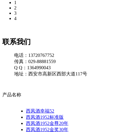
1
2
3
4
联系我们
电话：13720767752
传真：029-88881559
Q Q：1364990043
地址：西安市高新区西部大道117号
产品名称
西凤酒幸福52
西凤酒1952标准版
西凤酒1952金尊20年
西凤酒1952金奖30年