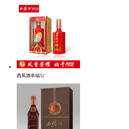
西凤酒幸福52