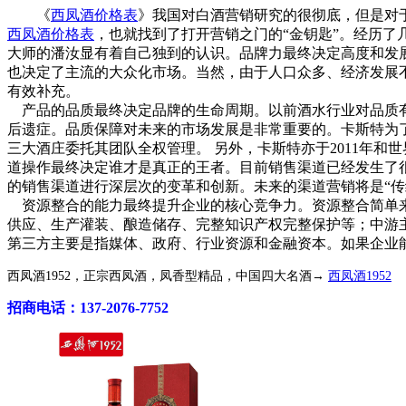
《
西凤酒价格表
》我国对白酒营销研究的很彻底，但是对
西凤酒价格表
，也就找到了打开营销之门的“金钥匙”。经历
大师的潘汝显有着自己独到的认识。品牌力最终决定高度和发
也决定了主流的大众化市场。当然，由于人口众多、经济发展
有效补充。
产品的品质最终决定品牌的生命周期。以前酒水行业对品质有
后遗症。品质保障对未来的市场发展是非常重要的。卡斯特为了
三大酒庄委托其团队全权管理。 另外，卡斯特亦于2011年
道操作最终决定谁才是真正的王者。目前销售渠道已经发生了
的销售渠道进行深层次的变革和创新。未来的渠道营销将是“传统
资源整合的能力最终提升企业的核心竞争力。资源整合简单来
供应、生产灌装、酿造储存、完整知识产权完整保护等；中游
第三方主要是指媒体、政府、行业资源和金融资本。如果企业
西凤酒1952，正宗西凤酒，凤香型精品，中国四大名酒→
西凤酒1952
招商电话：137-2076-7752