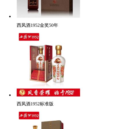
西凤酒1952金奖50年
西凤酒1952标准版