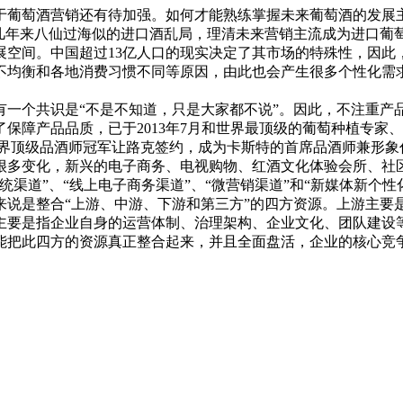
于葡萄酒营销还有待加强。如何才能熟练掌握未来葡萄酒的发展
了几年来八仙过海似的进口酒乱局，理清未来营销主流成为进口葡
展空间。中国超过13亿人口的现实决定了其市场的特殊性，因此
不均衡和各地消费习惯不同等原因，由此也会产生很多个性化需
一个共识是“不是不知道，只是大家都不说”。因此，不注重产
保障产品品质，已于2013年7月和世界最顶级的葡萄种植专家
和世界顶级品酒师冠军让路克签约，成为卡斯特的首席品酒师兼形
很多变化，新兴的电子商务、电视购物、红酒文化体验会所、社
渠道”、“线上电子商务渠道”、“微营销渠道”和“新媒体新个
说是整合“上游、中游、下游和第三方”的四方资源。上游主要
主要是指企业自身的运营体制、治理架构、企业文化、团队建设
能把此四方的资源真正整合起来，并且全面盘活，企业的核心竞