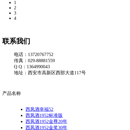
1
2
3
4
联系我们
电话：13720767752
传真：029-88881559
Q Q：1364990043
地址：西安市高新区西部大道117号
产品名称
西凤酒幸福52
西凤酒1952标准版
西凤酒1952金尊20年
西凤酒1952金奖30年