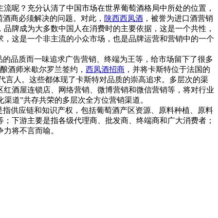
主流呢？充分认清了中国市场在世界葡萄酒格局中所处的位置，
萄酒商必须解决的问题。对此，
陕西西凤酒
，被誉为进口酒营销
，品牌成为大多数中国人在消费时的主要依据，这是一个共性，
求，这是一个非主流的小众市场，也是品牌运营和营销中的一个
品的品质而一味追求广告营销、终端为王等，给市场留下了很多
、酿酒师米歇尔罗兰签约，
西凤酒招商
，并将卡斯特位于法国的
象代言人。这些都体现了卡斯特对品质的崇高追求。多层次的渠
区红酒屋连锁店、网络营销、微博营销和微信营销等，将对行业
性化渠道”共存共荣的多层次全方位营销渠道。
是指供应链和知识产权，包括葡萄酒产区资源、原料种植、原料
等；下游主要是指各级代理商、批发商、终端商和广大消费者；
争力将不言而喻。