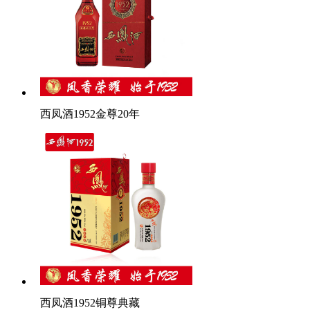
西凤酒1952金尊20年
西凤酒1952铜尊典藏