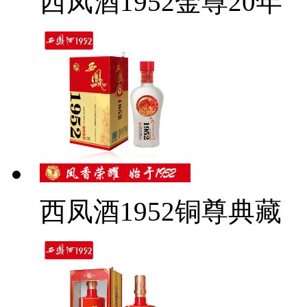
西凤酒1952金尊20年
西凤酒1952铜尊典藏