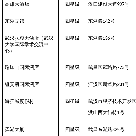
高雄大酒店
四星级
汉口建设大道
号
907
东湖宾馆
四星级
东湖路
号
142
武汉弘毅大酒店（武汉
四星级
东湖路
号
136
大学国际学术交流中
心）
珞珈山国际酒店
四星级
武昌区武珞路
号
723
纽宾凯国际酒店
四星级
江汉区新华路
号
231
四星级
海滨城度假村
武汉市经济技术开发
洪山西大街特
号
1
滨湖大厦
四星级
武昌东湖路
号
325