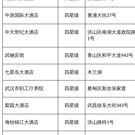
中原国际大酒店
四星级
黄浦大街
号
27
中天世纪大酒店
四星级
洪山区南湖大道政院
号
1
武钢宾馆
四星级
青山区和平大道
号
943
七星岛大酒店
四星级
木兰湖
武汉市职工疗养院
四星级
蔡甸区新农张家渡
梨园大酒店
四星级
武昌徐东大街
号
343
海怡锦江大酒店
四星级
洪山路特
号
1