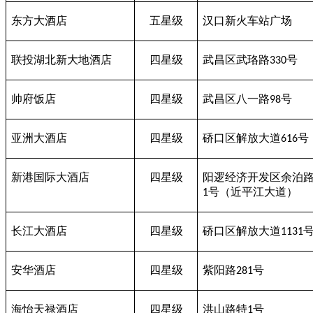
东方大酒店
五星级
汉口新火车站广场
联投湖北新大地酒店
四星级
武昌区武珞路
号
330
帅府饭店
四星级
武昌区八一路
号
98
亚洲大酒店
四星级
硚口区解放大道
号
616
新港国际大酒店
四星级
阳逻经济开发区余泊
号（近平江大道）
1
长江大酒店
四星级
硚口区解放大道
1131
安华酒店
四星级
紫阳路
号
281
海怡天禄酒店
四星级
洪山路特
号
1