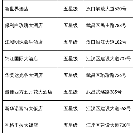
新世界酒店
五星级
汉口解放大道
号
630
保利白玫瑰大酒店
五星级
武昌区民主路
号
788
江城明珠豪生酒店
五星级
汉口沿江大道
号
182
锦江国际大酒店
五星级
江汉区建设大道
号
707
华美达光谷大酒店
五星级
武昌区珞瑜路
号
726
最佳西方五月花大酒店
五星级
武昌武珞路
号
385
新华诺富特大饭店
五星级
江汉区建设大道
号
558
香格里拉大饭店
五星级
江岸区建设大道
号
700