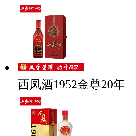
西凤酒1952金尊20年