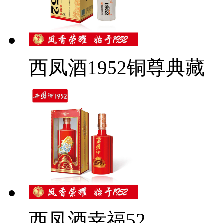
西凤酒1952铜尊典藏
西凤酒幸福52