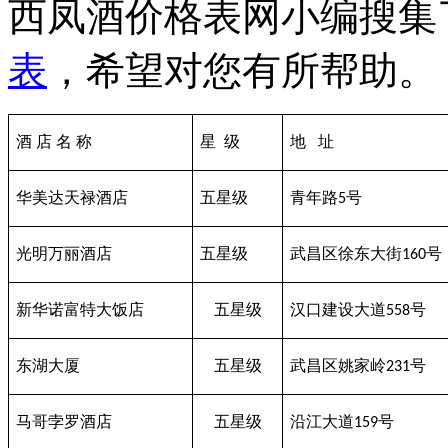
西凤酒价格表网小编搜集
表
，希望对您有所帮助。
酒
店
名
称
星
级
地
址
华美达天禄酒店
五星级
青年路
号
5
光明万丽酒店
五星级
武昌区徐东大街
号
160
新华诺富特大饭店
五星级
汉口建设大道
号
558
东湖大厦
五星级
武昌区姚家岭
号
231
马哥孛罗酒店
五星级
沿江大道
号
159