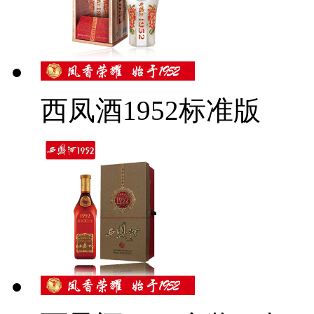
西凤酒1952标准版