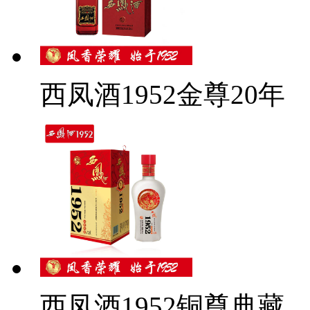
西凤酒1952金尊20年
西凤酒1952铜尊典藏