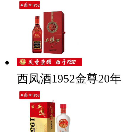
西凤酒1952金尊20年