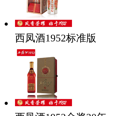
西凤酒1952标准版