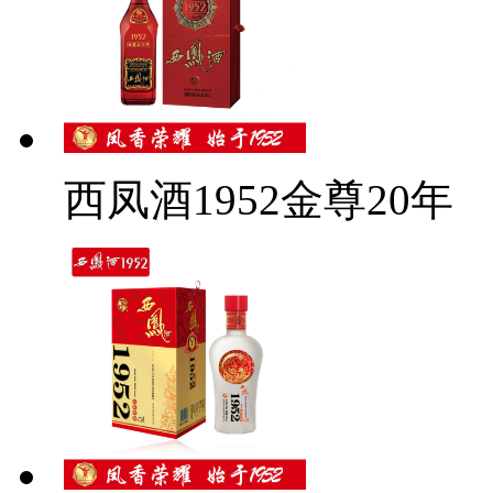
西凤酒1952金尊20年