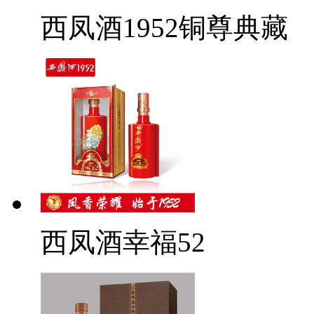
西凤酒1952铜尊典藏
西凤酒幸福52