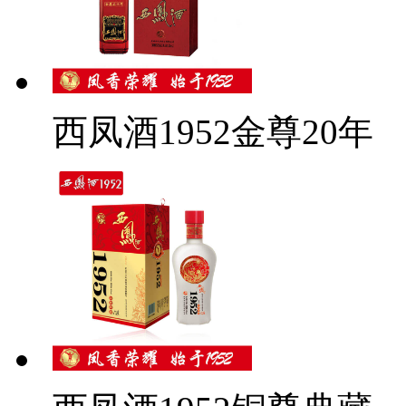
西凤酒1952金尊20年