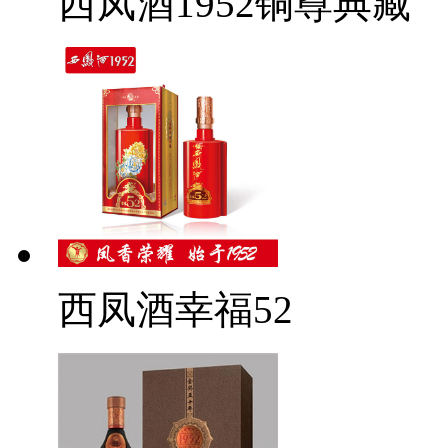
西凤酒1952铜尊典藏
西凤酒幸福52