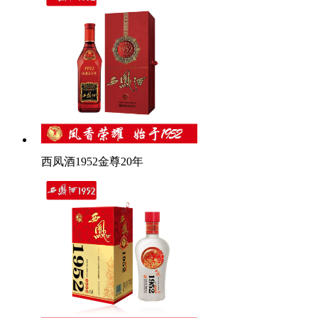
西凤酒1952金尊20年