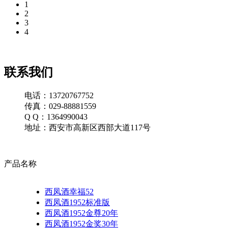
1
2
3
4
联系我们
电话：13720767752
传真：029-88881559
Q Q：1364990043
地址：西安市高新区西部大道117号
产品名称
西凤酒幸福52
西凤酒1952标准版
西凤酒1952金尊20年
西凤酒1952金奖30年