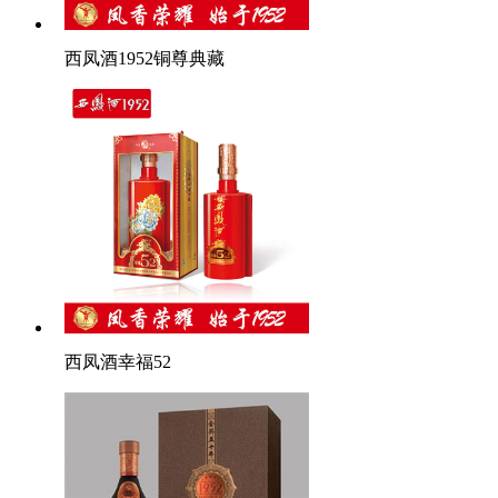
西凤酒1952铜尊典藏
西凤酒幸福52