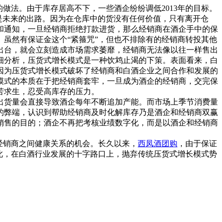
做法。由于库存居高不下，一些酒企纷纷调低2013年的目标。
能是未来的出路。因为在仓库中的货没有任何价值，只有离开仓
和通知，一旦经销商拒绝打款进货，那么经销商在酒企手中的保
虽然有保证金这个“紧箍咒”，但也不排除有的经销商转投其他
出台，就会立刻造成市场需求萎靡，经销商无法像以往一样售出
细分析，压货式增长模式是一种饮鸩止渴的下策。表面看来，白
因为压货式增长模式破坏了经销商和白酒企业之间合作和发展的
模式的本质在于把经销商套牢，一旦成为酒企的经销商，交完保
苦求生，忍受高库存的压力。
货量会直接导致酒企每年不断追加产能。而市场上季节消费量
的弊端，认识到帮助经销商及时化解库存乃是酒企和经销商双赢
销售的目的；酒企不再把考核业绩数字化，而是以酒企和经销商
经销商之间健康关系的机会。长久以来，
西凤酒团购
，由于保证
此，在白酒行业发展的十字路口上，抛弃传统压货式增长模式势