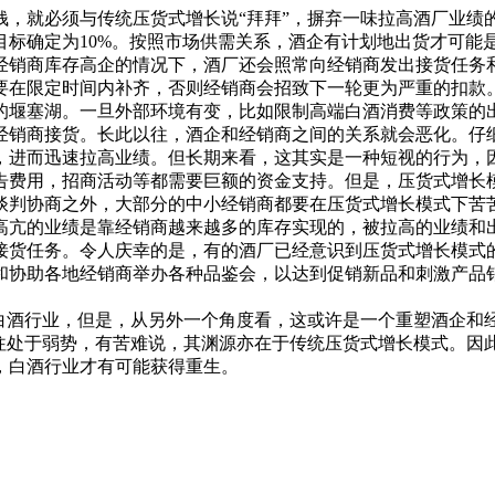
，就必须与传统压货式增长说“拜拜”，摒弃一味拉高酒厂业绩的
长目标确定为10%。按照市场供需关系，酒企有计划地出货才可
经销商库存高企的情况下，酒厂还会照常向经销商发出接货任务
要在限定时间内补齐，否则经销商会招致下一轮更为严重的扣款。
的堰塞湖。一旦外部环境有变，比如限制高端白酒消费等政策的
经销商接货。长此以往，酒企和经销商之间的关系就会恶化。仔
，进而迅速拉高业绩。但长期来看，这其实是一种短视的行为，
告费用，招商活动等都需要巨额的资金支持。但是，压货式增长
谈判协商之外，大部分的中小经销商都要在压货式增长模式下苦
亢的业绩是靠经销商越来越多的库存实现的，被拉高的业绩和出
接货任务。令人庆幸的是，有的酒厂已经意识到压货式增长模式
和协助各地经销商举办各种品鉴会，以达到促销新品和刺激产品
了白酒行业，但是，从另外一个角度看，这或许是一个重塑酒企和
往往处于弱势，有苦难说，其渊源亦在于传统压货式增长模式。因
，白酒行业才有可能获得重生。