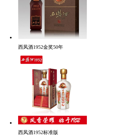
西凤酒1952金奖50年
西凤酒1952标准版