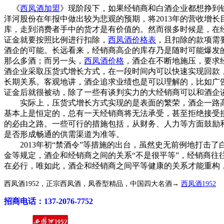
《
西凤酒加盟
》现阶段下，如果经销商和白酒企业都想挣到钱
洋河股份在年报中做出较为悲观的预期，将2013年的营收增
库，走到消费者手中的货才是有价值的。然而很多时候是，在
证金就要按照比例进行扣除，
西凤酒价格表
，且扣除的款项需
酒企的可能。长远看来，经销商高企的库存乃是随时可能爆发
那么多酒；而另一头，
西凤酒价格
，酒企在不断地施压，要求
酒企业采取压货式增长方式，在一段时间内可以快速实现回款
长期关系。客观地讲，酒企追求业绩也是可以理解的，比如广
证金后就很被动，除了一些有谈判实力的大经销商可以和酒企
实际上，压货式增长方式实现的是表面的繁荣，酒企一路高
基本上是恒定的，总有一天经销商将无法承受，甚至拒绝接受
的必由之路。一些可行的措施包括，从财务、人力等方面鼓励
是否形成畅通的供需渠道为准等。
2013年初“禁酒令”等措施的出台，虽然史无前例地打击
金等规定，酒企和经销商之间的关系“不是很平等”，经销商
在必行，唯如此，酒企和经销商之间平等健康的关系才能重构
西凤酒1952，正宗西凤酒，凤香型精品，中国四大名酒→
西凤酒1952
招商电话：137-2076-7752