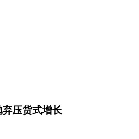
抛弃压货式增长