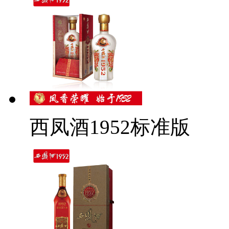
西凤酒1952标准版