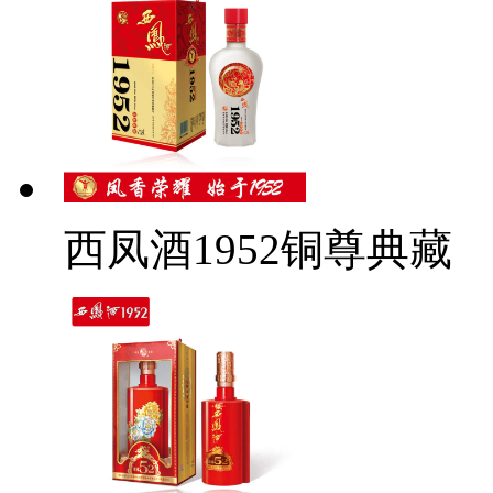
西凤酒1952铜尊典藏