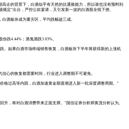
期高企的背景下，白酒似乎有天然的抗通胀能力，所以谁也没有预料到
“八项规定”出台，严控公款宴请，又引发新一波的白酒股全线下挫。
，白酒板块成为重灾区，平均跌幅超三成。
跌4.44%；酒鬼酒跌3.03%。
跌。如果白酒市场终端销售恢复，白酒板块下半年将获得新的上涨机
气信心的恢复都需要时间，行业进入调整期不可避免。
价格过高等内因，白酒加速黄金期退潮进入新一轮深度调整周期。”
气回升，将对白酒消费带来正面支撑。”国信证券分析师黄茂分析认为。