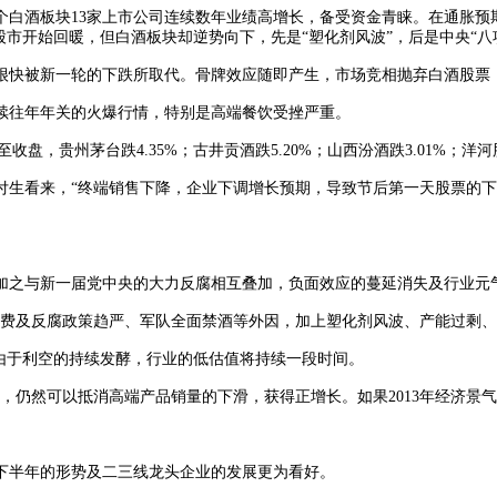
个白酒板块13家上市公司连续数年业绩高增长，备受资金青睐。在通胀预
整个股市开始回暖，但白酒板块却逆势向下，先是“塑化剂风波”，后是中央
快被新一轮的下跌所取代。骨牌效应随即产生，市场竞相抛弃白酒股票
往年年关的火爆行情，特别是高端餐饮受挫严重。
贵州茅台跌4.35%；古井贡酒跌5.20%；山西汾酒跌3.01%；洋河股份
生看来，“终端销售下降，企业下调增长预期，导致节后第一天股票的下
加之与新一届党中央的大力反腐相互叠加，负面效应的蔓延消失及行业元
及反腐政策趋严、军队全面禁酒等外因，加上塑化剂风波、产能过剩、
由于利空的持续发酵，行业的低估值将持续一段时间。
，仍然可以抵消高端产品销量的下滑，获得正增长。如果2013年经济景
下半年的形势及二三线龙头企业的发展更为看好。