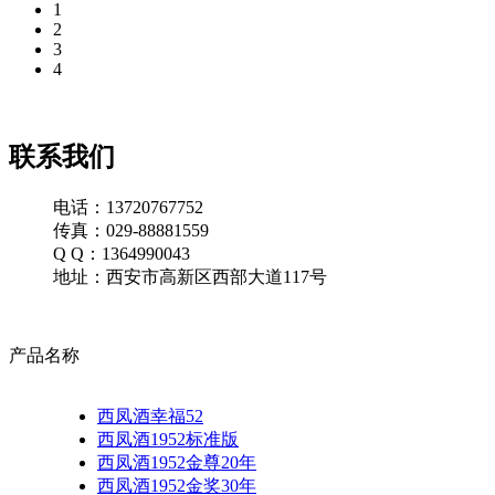
1
2
3
4
联系我们
电话：13720767752
传真：029-88881559
Q Q：1364990043
地址：西安市高新区西部大道117号
产品名称
西凤酒幸福52
西凤酒1952标准版
西凤酒1952金尊20年
西凤酒1952金奖30年