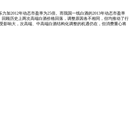
加2012年动态市盈率为25倍。而我国一线白酒的2013年动态市盈率
巨头。回顾历史上两次高端白酒价格回落，调整原因各不相同，但均推动了行
短期受影响大，次高端、中高端白酒结构化调整的机遇仍在，但消费重心将