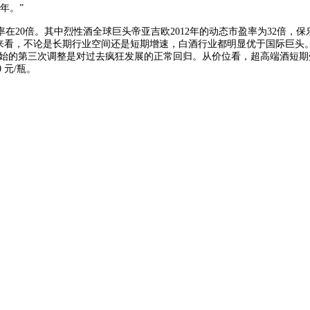
年。”
0倍。其中烈性酒全球巨头帝亚吉欧2012年的动态市盈率为32倍，保乐力
。整体来看，不论是长期行业空间还是短期增速，白酒行业都明显优于国际
 年开始的第三次调整是对过去疯狂发展的正常回归。从价位看，超高端酒
 元/瓶。