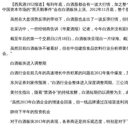
【西凤酒1952报道】每到年底，白酒股都会有一波大行情，加之整
中国资本市场的“黑天鹅事件”会在白酒板块上演。2012年11月底，
虽然在大盘强势反弹的带动下，白酒股也走出了一波反弹行情，但很
在采访中，一些经销商告诉《华夏酒报》记者，今年白酒并没有延续
截至年后的第一个交易日(2月18日)，白酒板块呈现出一片绿海。截至收盘，
虽然目前白酒板块不被看好，但在中信建投食品饮料行业分析师黄付
会。”
白酒板块进入调整期
白酒行业在前几年的高速增长中所积累的问题在2012年集中爆发，
东兴证券刘家伟预测，“白酒行业会整体进入深度调整周期。三公消费
黄付生指出，随着“禁酒令”的持续发酵，白酒短期仍以调整为主，
“虽然2013年白酒企业的增速会回落，但一线品牌通过压缩渠道利润
静待下半年的投资机会
对于白酒板块2013年的表现，各券商还是持乐观态度，特别是对于