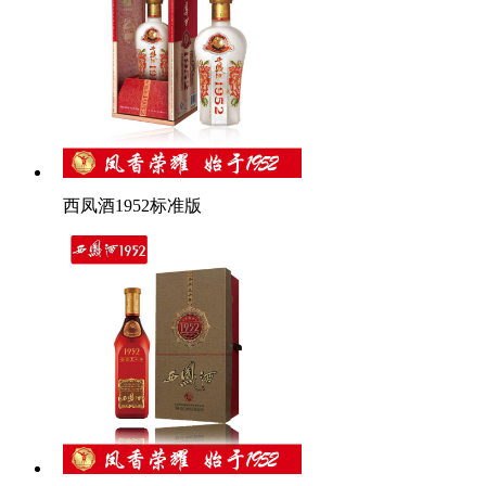
西凤酒1952标准版