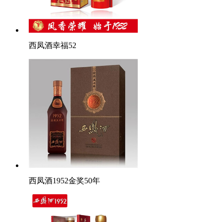
西凤酒幸福52
西凤酒1952金奖50年