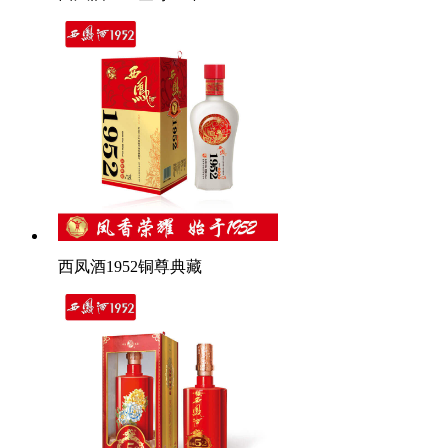
西凤酒1952铜尊典藏