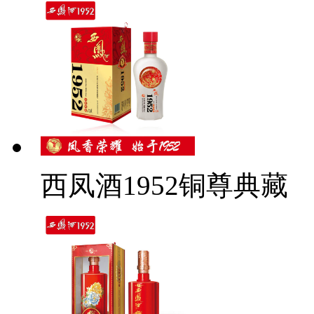
西凤酒1952铜尊典藏