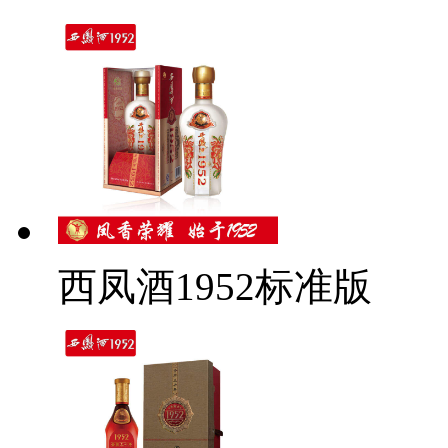
西凤酒1952标准版