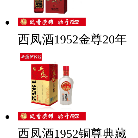
西凤酒1952金尊20年
西凤酒1952铜尊典藏